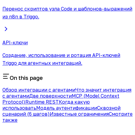
Перенос скриптов узла Code и шаблонов-выражений
из n8n в Triggo.
API-ключи
Создание, использование и ротация API-ключей
Triggo для агентных интеграций.
On this page
Обзор интеграции с агентами
Что значит интеграция
с агентами
Две поверхности
MCP (Model Context
Protocol)
Runtime REST
Когда какую
использовать
Модель аутентификации
Сквозной
сценарий (6 шагов)
Известные ограничения
Смотрите
также