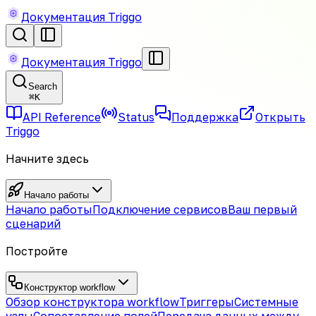
Документация Triggo
Документация Triggo
Search
⌘
K
API Reference
Status
Поддержка
Открыть
Triggo
Начните здесь
Начало работы
Начало работы
Подключение сервисов
Ваш первый
сценарий
Постройте
Конструктор workflow
Обзор конструктора workflow
Триггеры
Системные