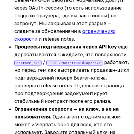
Bearer-ключом работают нормально. Доступ
через OAuth-сессию (то есть использование
Triggo из браузера, где вы залогинены) не
затронут. Мы закрываем этот разрыв —
следите за обновлениями в
ограничениях
скорости
и release notes.
Процессы подтверждения через API key
ещё
дорабатываются. Ожидайте, что поверхности
/
работают,
approve_run
POST /runs/:runId/approve
но перед тем как выстраивать продакшн-цикл
подтверждений поверх Bearer-ключа,
проверьте release notes. Отдельная страница
про подтверждения задокументирует
стабильный контракт после его релиза.
Ограничения скорости — на ключ, а не на
пользователя.
Один агент с одним ключом
может исчерпать окно для всех, кто его
использует. Заводите отдельный ключ на