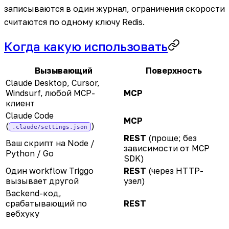
записываются в один журнал, ограничения скорости
считаются по одному ключу Redis.
Когда какую использовать
Вызывающий
Поверхность
Claude Desktop, Cursor,
Windsurf, любой MCP-
MCP
клиент
Claude Code
MCP
(
)
.claude/settings.json
REST
(проще; без
Ваш скрипт на Node /
зависимости от MCP
Python / Go
SDK)
Один workflow Triggo
REST
(через HTTP-
вызывает другой
узел)
Backend-код,
срабатывающий по
REST
вебхуку