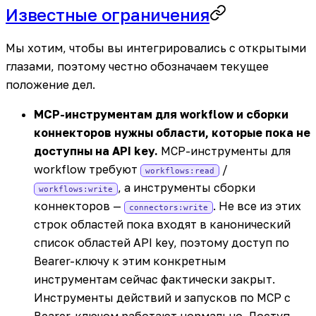
Известные ограничения
Мы хотим, чтобы вы интегрировались с открытыми
глазами, поэтому честно обозначаем текущее
положение дел.
MCP-инструментам для workflow и сборки
коннекторов нужны области, которые пока не
доступны на API key.
MCP-инструменты для
workflow требуют
/
workflows:read
, а инструменты сборки
workflows:write
коннекторов —
. Не все из этих
connectors:write
строк областей пока входят в канонический
список областей API key, поэтому доступ по
Bearer-ключу к этим конкретным
инструментам сейчас фактически закрыт.
Инструменты действий и запусков по MCP с