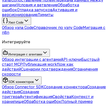
узлы
Сопоставление полей
Передача данных между
шагами
Условия и ветвление
Обработка
ошибок
Отладка запусков
Активация и
версионирование
Лимиты
Узел Code
Обзор узла Code
Справочник по узлу Code
Миграция с
n8n
Интегрируйте
Интеграция с агентами
Обзор интеграции с агентами
API-ключи
Быстрый
старт MCP
Публикация workflow как
действий
Сценарии подтверждения
Ограничения
скорости
SDK коннекторов
Обзор Connector SDK
Создание коннектора
Создание
действия
Создание
триггера
Аутентификация
Свойства
Контекст и
хранилище
Обработка ошибок
Полный пример