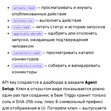
— просматривать и изучать
actions:read
опубликованные действия
— выполнять действия
actions:run
— читать статус и историю запусков
runs:read
— одобрять или отклонять
approvals:decide
запуски, ожидающие подтверждения
человеком
— просматривать каталог
connectors:read
коннекторов
— собирать и валидировать
connectors:write
коннекторы
API key создаются в дашборде в разделе
Agent
Setup
. Ключ в открытом виде показывается ровно
один раз при создании; в базе Triggo хранит только
соль и SHA-256-хэш, плюс 8-символьный префикс
для отображения в UI. Потеряли ключ — выпускаете