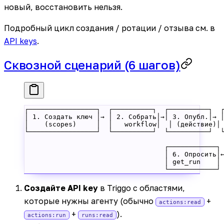
новый, восстановить нельзя.
Подробный цикл создания / ротации / отзыва см. в
API keys
.
Сквозной сценарий (6 шагов)
┌─────────────────┐  ┌──────────┐  ┌──────────┐  
│ 1. Создать ключ │→ │ 2. Собрать│→│ 3. Опубл.│→ 
│    (scopes)     │  │   workflow│  │ (действие)│
└─────────────────┘  └──────────┘  └──────────┘  
                                                 
                                   ┌────────────┐
                                   │ 6. Опросить│
                                   │ get_run    │
                                   └────────────┘
Создайте API key
в Triggo с областями,
которые нужны агенту (обычно
+
actions:read
+
).
actions:run
runs:read