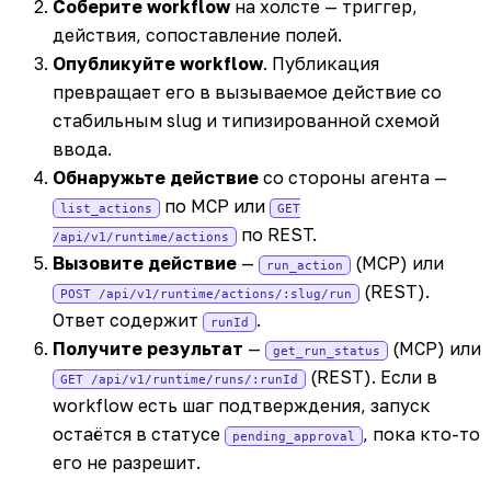
Соберите workflow
на холсте — триггер,
действия, сопоставление полей.
Опубликуйте workflow
. Публикация
превращает его в вызываемое действие со
стабильным slug и типизированной схемой
ввода.
Обнаружьте действие
со стороны агента —
по MCP или
list_actions
GET
по REST.
/api/v1/runtime/actions
Вызовите действие
—
(MCP) или
run_action
(REST).
POST /api/v1/runtime/actions/:slug/run
Ответ содержит
.
runId
Получите результат
—
(MCP) или
get_run_status
(REST). Если в
GET /api/v1/runtime/runs/:runId
workflow есть шаг подтверждения, запуск
остаётся в статусе
, пока кто-то
pending_approval
его не разрешит.