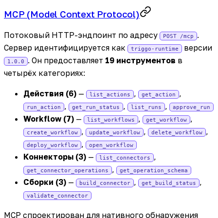
MCP (Model Context Protocol)
Потоковый HTTP-эндпоинт по адресу
.
POST /mcp
Сервер идентифицируется как
версии
triggo-runtime
. Он предоставляет
19 инструментов
в
1.0.0
четырёх категориях:
Действия (6)
—
,
,
list_actions
get_action
,
,
,
run_action
get_run_status
list_runs
approve_run
Workflow (7)
—
,
,
list_workflows
get_workflow
,
,
,
create_workflow
update_workflow
delete_workflow
,
deploy_workflow
open_workflow
Коннекторы (3)
—
,
list_connectors
,
get_connector_operations
get_operation_schema
Сборки (3)
—
,
,
build_connector
get_build_status
validate_connector
MCP спроектирован для нативного обнаружения