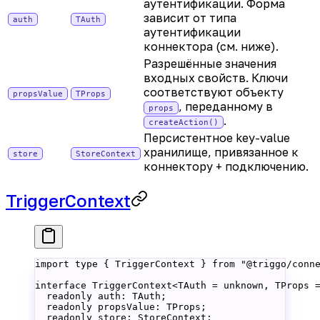
аутентификации. Форма
зависит от типа
auth
TAuth
аутентификации
коннектора (см. ниже).
Разрешённые значения
входных свойств. Ключи
соответствуют объекту
propsValue
TProps
, переданному в
props
.
createAction()
Персистентное key-value
хранилище, привязанное к
store
StoreContext
коннектору + подключению.
TriggerContext
import
 type
 { TriggerContext } 
from
 "@triggo/conn
interface
 TriggerContext
<
TAuth
 =
 unknown
, 
TProps
 
  readonly
 auth
:
 TAuth
;
  readonly
 propsValue
:
 TProps
;
  readonly
 store
:
 StoreContext
;