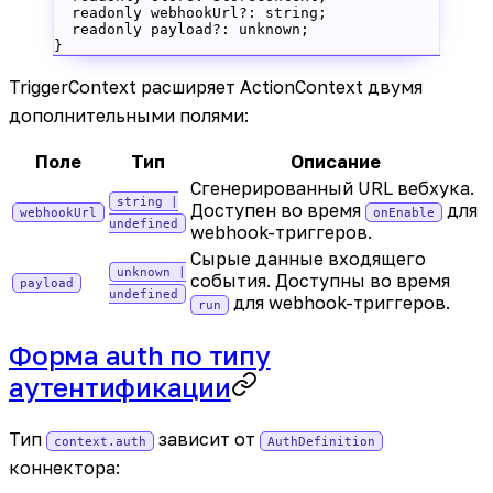
  readonly
 webhookUrl
?:
 string
;
  readonly
 payload
?:
 unknown
;
}
TriggerContext расширяет ActionContext двумя
дополнительными полями:
Поле
Тип
Описание
Сгенерированный URL вебхука.
string |
Доступен во время
для
webhookUrl
onEnable
undefined
webhook-триггеров.
Сырые данные входящего
unknown |
события. Доступны во время
payload
undefined
для webhook-триггеров.
run
Форма auth по типу
аутентификации
Тип
зависит от
context.auth
AuthDefinition
коннектора: