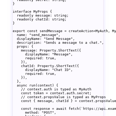
}
interface
 MyProps
 {
  readonly
 message
:
 string
;
  readonly
 chatId
:
 string
;
}
export
 const
 sendMessage
 =
 createAction
<
MyAuth
, 
M
  name
: 
"
send_message
"
,
  displayName
: 
"
Send
 Message
"
,
  description
: 
"
Sends
 a
 message
 to
 a
 chat
."
,
  props
: {
    message
: Property.
ShortText
({
      displayName: 
"Message"
,
      required: 
true
,
    }),
    chatId
:
 Property
.
ShortText
({
      displayName
:
 "Chat ID"
,
      required
:
 true
,
    }),
  },
  async
 run
(
context
) {
    // context.auth is typed as MyAuth
    const
 token
 =
 context.auth.secret;
    // context.propsValue is typed as MyProps
    const
 { 
message
, 
chatId
 } 
=
 context.propsValu
    const
 response
 =
 await
 fetch
(
`https://api.exa
      method: 
"POST"
,