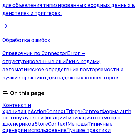
для объявления типизированных входных данных в
действиях и триггерах.
Обработка ошибок
Справочник по ConnectorError —
структурированные ошибки с кодами,
автоматическое определение повторяемости и
лучшие практики для надёжных коннекторов.
On this page
Контекст и
хранилище
ActionContext
TriggerContext
Форма auth
по типу аутентификации
Типизация с помощью
дженериков
StoreContext
Методы
Типичные
сценарии использования
Лучшие практики