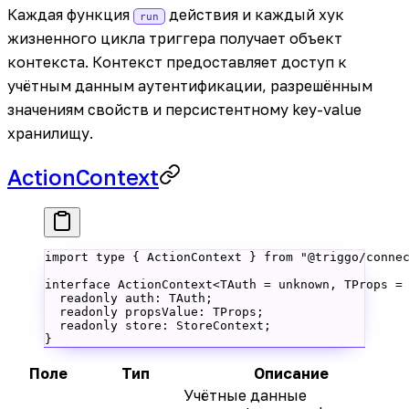
Каждая функция
действия и каждый хук
run
жизненного цикла триггера получает объект
контекста. Контекст предоставляет доступ к
учётным данным аутентификации, разрешённым
значениям свойств и персистентному key-value
хранилищу.
ActionContext
import
 type
 { ActionContext } 
from
 "@triggo/conne
interface
 ActionContext
<
TAuth
 =
 unknown
, 
TProps
 =
  readonly
 auth
:
 TAuth
;
  readonly
 propsValue
:
 TProps
;
  readonly
 store
:
 StoreContext
;
}
Поле
Тип
Описание
Учётные данные