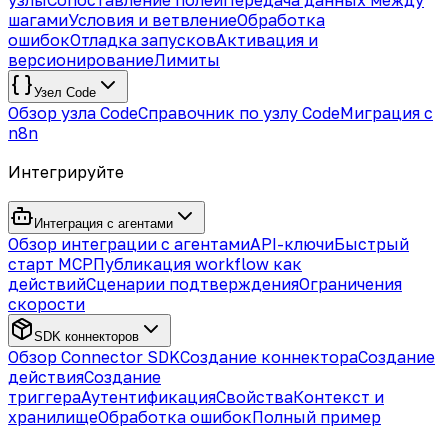
узлы
Сопоставление полей
Передача данных между
шагами
Условия и ветвление
Обработка
ошибок
Отладка запусков
Активация и
версионирование
Лимиты
Узел Code
Обзор узла Code
Справочник по узлу Code
Миграция с
n8n
Интегрируйте
Интеграция с агентами
Обзор интеграции с агентами
API-ключи
Быстрый
старт MCP
Публикация workflow как
действий
Сценарии подтверждения
Ограничения
скорости
SDK коннекторов
Обзор Connector SDK
Создание коннектора
Создание
действия
Создание
триггера
Аутентификация
Свойства
Контекст и
хранилище
Обработка ошибок
Полный пример