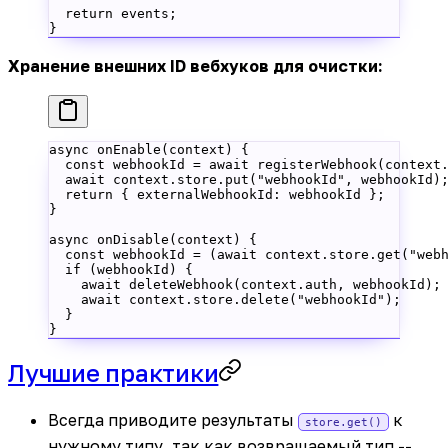
  return
 events;
}
Хранение внешних ID вебхуков для очистки:
async 
onEnable
(context) {
  const
 webhookId
 =
 await
 registerWebhook
(context
  await
 context.store.
put
(
"webhookId"
, webhookId)
  return
 { externalWebhookId: webhookId };
}
async 
onDisable
(context) {
  const
 webhookId
 =
 (
await
 context.store.
get
(
"web
  if
 (webhookId) {
    await
 deleteWebhook
(context.auth, webhookId);
    await
 context.store.
delete
(
"webhookId"
);
  }
}
Лучшие практики
Всегда приводите результаты
к
store.get()
нужному типу, так как возвращаемый тип --