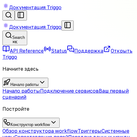
Документация Triggo
Документация Triggo
Search
⌘
K
API Reference
Status
Поддержка
Открыть
Triggo
Начните здесь
Начало работы
Начало работы
Подключение сервисов
Ваш первый
сценарий
Постройте
Конструктор workflow
Обзор конструктора workflow
Триггеры
Системные