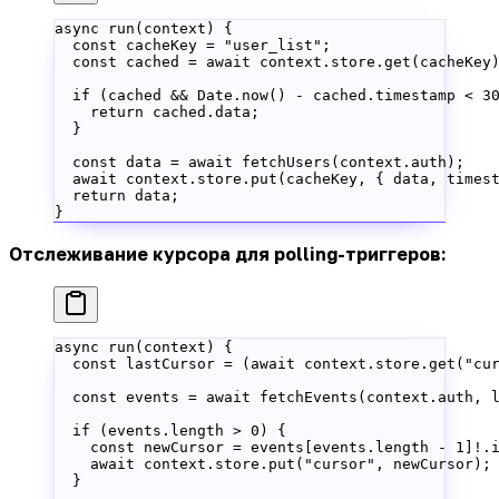
async 
run
(context) {
  const
 cacheKey
 =
 "user_list"
;
  const
 cached
 =
 await
 context.store.
get
(cacheKey
  if
 (cached 
&&
 Date.
now
() 
-
 cached.timestamp 
<
 3
    return
 cached.data;
  }
  const
 data
 =
 await
 fetchUsers
(context.auth);
  await
 context.store.
put
(cacheKey, { data, times
  return
 data;
}
Отслеживание курсора для polling-триггеров:
async 
run
(context) {
  const
 lastCursor
 =
 (
await
 context.store.
get
(
"cu
  const
 events
 =
 await
 fetchEvents
(context.auth, 
  if
 (events.
length
 >
 0
) {
    const
 newCursor
 =
 events[events.
length
 -
 1
]
!
.
    await
 context.store.
put
(
"cursor"
, newCursor);
  }