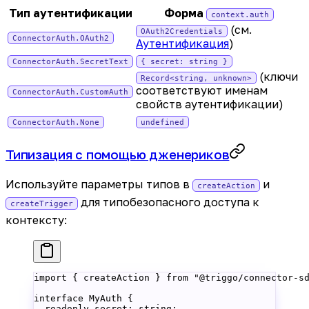
Тип аутентификации
Форма
context.auth
(см.
OAuth2Credentials
ConnectorAuth.OAuth2
Аутентификация
)
ConnectorAuth.SecretText
{ secret: string }
(ключи
Record<string, unknown>
соответствуют именам
ConnectorAuth.CustomAuth
свойств аутентификации)
ConnectorAuth.None
undefined
Типизация с помощью дженериков
Используйте параметры типов в
и
createAction
для типобезопасного доступа к
createTrigger
контексту:
import
 { createAction } 
from
 "@triggo/connector-s
interface
 MyAuth
 {
  readonly
 secret
:
 string
;