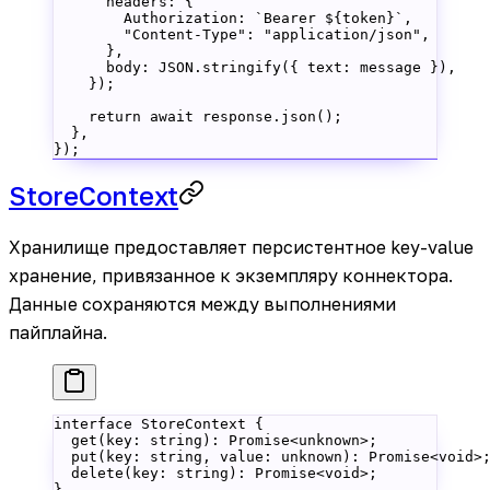
      headers: {
        Authorization: 
`Bearer ${
token
}`
,
        "Content-Type"
: 
"application/json"
,
      },
      body: 
JSON
.
stringify
({ text: message }),
    });
    return
 await
 response.
json
();
  },
});
StoreContext
Хранилище предоставляет персистентное key-value
хранение, привязанное к экземпляру коннектора.
Данные сохраняются между выполнениями
пайплайна.
interface
 StoreContext
 {
  get
(
key
:
 string
)
:
 Promise
<
unknown
>;
  put
(
key
:
 string
, 
value
:
 unknown
)
:
 Promise
<
void
>
  delete
(
key
:
 string
)
:
 Promise
<
void
>;
}