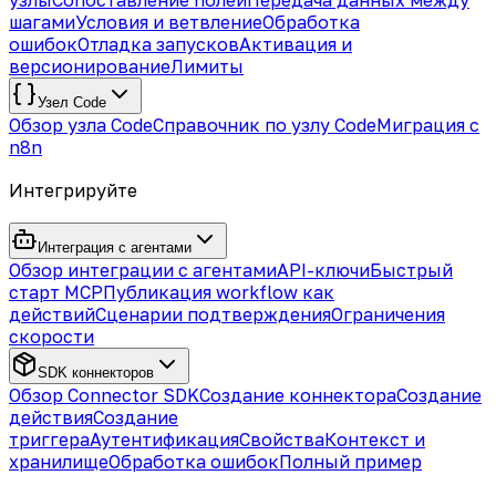
узлы
Сопоставление полей
Передача данных между
шагами
Условия и ветвление
Обработка
ошибок
Отладка запусков
Активация и
версионирование
Лимиты
Узел Code
Обзор узла Code
Справочник по узлу Code
Миграция с
n8n
Интегрируйте
Интеграция с агентами
Обзор интеграции с агентами
API-ключи
Быстрый
старт MCP
Публикация workflow как
действий
Сценарии подтверждения
Ограничения
скорости
SDK коннекторов
Обзор Connector SDK
Создание коннектора
Создание
действия
Создание
триггера
Аутентификация
Свойства
Контекст и
хранилище
Обработка ошибок
Полный пример