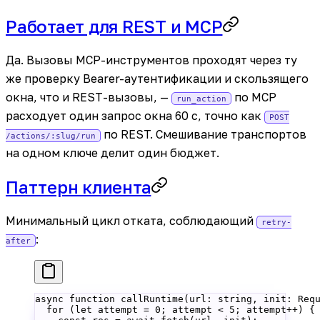
Работает для REST и MCP
Да. Вызовы MCP-инструментов проходят через ту
же проверку Bearer-аутентификации и скользящего
окна, что и REST-вызовы, —
по MCP
run_action
расходует один запрос окна 60 с, точно как
POST
по REST. Смешивание транспортов
/actions/:slug/run
на одном ключе делит один бюджет.
Паттерн клиента
Минимальный цикл отката, соблюдающий
retry-
:
after
async
 function
 callRuntime
(
url
:
 string
, 
init
:
 Req
  for
 (
let
 attempt 
=
 0
; attempt 
<
 5
; attempt
++
) {