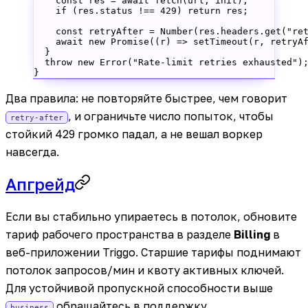
    const
 res
 =
 await
 fetch
(url, init);
    if
 (res.status 
!==
 429
) 
return
 res;
    const
 retryAfter
 =
 Number
(res.headers.
get
(
"re
    await
 new
 Promise
((
r
) 
=>
 setTimeout
(r, retryA
  }
  throw
 new
 Error
(
"Rate-limit retries exhausted"
)
}
Два правила: не повторяйте быстрее, чем говорит
, и ограничьте число попыток, чтобы
retry-after
стойкий 429 громко падал, а не вешал воркер
навсегда.
Апгрейд
Если вы стабильно упираетесь в потолок, обновите
тариф рабочего пространства в разделе
Billing
в
веб-приложении Triggo. Старшие тарифы поднимают
потолок запросов/мин и квоту активных ключей.
Для устойчивой пропускной способности выше
обращайтесь в поддержку.
business