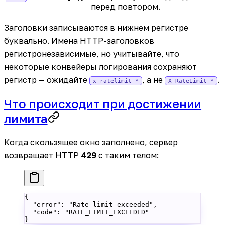
перед повтором.
Заголовки записываются в нижнем регистре
буквально. Имена HTTP-заголовков
регистронезависимые, но учитывайте, что
некоторые конвейеры логирования сохраняют
регистр — ожидайте
, а не
.
x-ratelimit-*
X-RateLimit-*
Что происходит при достижении
лимита
Когда скользящее окно заполнено, сервер
возвращает HTTP
429
с таким телом:
{
  "error"
: 
"Rate limit exceeded"
,
  "code"
: 
"RATE_LIMIT_EXCEEDED"
}