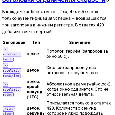
В каждом runtime-ответе — 2xx, 4xx и 5xx, как
только аутентификация успешна — возвращаются
три заголовка в нижнем регистре. В ответах 429
добавляется четвёртый.
Заголовок
Тип
Значение
x-
Потолок тарифа (запросов за
целое
ratelimit-
окно 60 с).
limit
x-
Сколько запросов у вас
целое
ratelimit-
осталось в текущем окне.
remaining
целое,
Абсолютное время (wall-clock),
x-
epoch-
когда окно сдвинется. Это не
ratelimit-
секунды
относительная дельта.
reset
(UTC)
Присылается только в ответах
целое,
429. Количество секунд,
retry-
секунды
которое нужно подождать
after