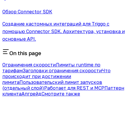
Обзор Connector SDK
Создание кастомных интеграций для Triggo с
помощью Connector SDK. Архитектура, установка и
основные API.
On this page
Ограничения скорости
Лимиты runtime по
тарифам
Заголовки ограничения скорости
Что
происходит при достижении
лимита
Пользовательский лимит запусков
(отдельный слой)
Работает для REST и MCP
Паттерн
клиента
Апгрейд
Смотрите также