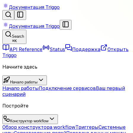
Документация Triggo
Документация Triggo
Search
⌘
K
API Reference
Status
Поддержка
Открыть
Triggo
Начните здесь
Начало работы
Начало работы
Подключение сервисов
Ваш первый
сценарий
Постройте
Конструктор workflow
Обзор конструктора workflow
Триггеры
Системные