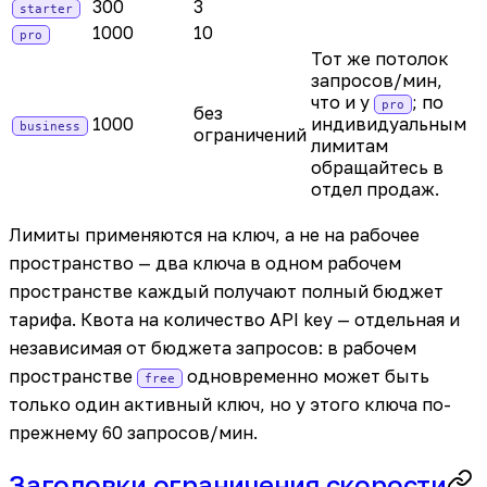
300
3
starter
1000
10
pro
Тот же потолок
запросов/мин,
что и у
; по
pro
без
1000
индивидуальным
business
ограничений
лимитам
обращайтесь в
отдел продаж.
Лимиты применяются на ключ, а не на рабочее
пространство — два ключа в одном рабочем
пространстве каждый получают полный бюджет
тарифа. Квота на количество API key — отдельная и
независимая от бюджета запросов: в рабочем
пространстве
одновременно может быть
free
только один активный ключ, но у этого ключа по-
прежнему 60 запросов/мин.
Заголовки ограничения скорости