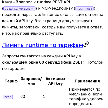
Каждый запрос к runtime REST API
(
) и MCP-эндпоинту (
)
/api/v1/runtime/*
POST /mcp
проходит через rate limiter со скользящим окном на
каждый API key. Эта страница документирует
лимиты, заголовки, которые вы получаете в ответ,
и то, как правильно отступать.
Лимиты runtime по тарифам
Запросы считаются на каждый API key в
скользящем окне 60 секунд
(Redis ZSET). Потолок
по тарифам:
Запросов/
Активных
Тариф
Примечания
мин
API key
Применяется по
умолчанию, если
60
1
free
тариф не удалось
определить.