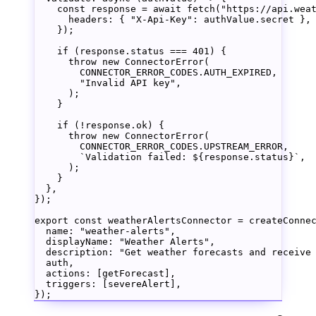
    const
 response
 =
 await
 fetch
(
"https://api.wea
      headers: { 
"X-Api-Key"
: authValue.secret },
    });
    if
 (response.status 
===
 401
) {
      throw
 new
 ConnectorError
(
        CONNECTOR_ERROR_CODES
.
AUTH_EXPIRED
,
        "Invalid API key"
,
      );
    }
    if
 (
!
response.ok) {
      throw
 new
 ConnectorError
(
        CONNECTOR_ERROR_CODES
.
UPSTREAM_ERROR
,
        `Validation failed: ${
response
.
status
}`
,
      );
    }
  },
});
export
 const
 weatherAlertsConnector
 =
 createConne
  name: 
"weather-alerts"
,
  displayName: 
"Weather Alerts"
,
  description: 
"Get weather forecasts and receive
  auth,
  actions: [getForecast],
  triggers: [severeAlert],
});