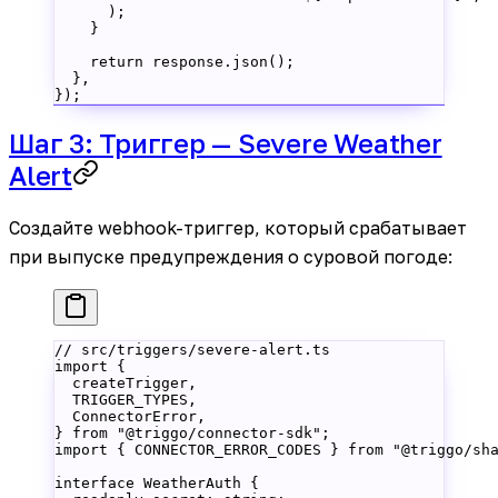
      );
    }
    return
 response.
json
();
  },
});
Шаг 3: Триггер — Severe Weather
Alert
Создайте webhook-триггер, который срабатывает
при выпуске предупреждения о суровой погоде:
// src/triggers/severe-alert.ts
import
 {
  createTrigger,
  TRIGGER_TYPES,
  ConnectorError,
} 
from
 "@triggo/connector-sdk"
;
import
 { CONNECTOR_ERROR_CODES } 
from
 "@triggo/sh
interface
 WeatherAuth
 {