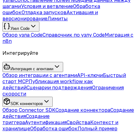
узлы
Сопоставление полей
Передача данных между
шагами
Условия и ветвление
Обработка
ошибок
Отладка запусков
Активация и
версионирование
Лимиты
Узел Code
Обзор узла Code
Справочник по узлу Code
Миграция с
n8n
Интегрируйте
Интеграция с агентами
Обзор интеграции с агентами
API-ключи
Быстрый
старт MCP
Публикация workflow как
действий
Сценарии подтверждения
Ограничения
скорости
SDK коннекторов
Обзор Connector SDK
Создание коннектора
Создание
действия
Создание
триггера
Аутентификация
Свойства
Контекст и
хранилище
Обработка ошибок
Полный пример