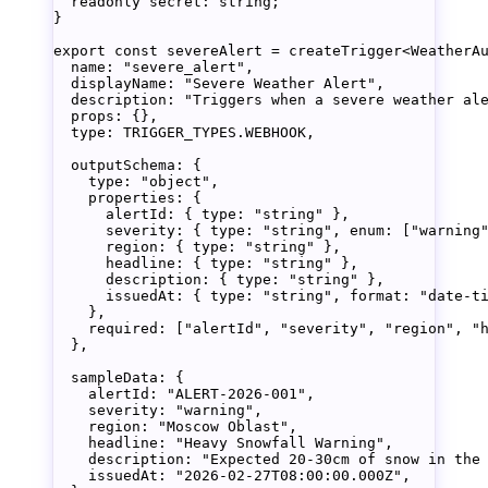
  readonly
 secret
:
 string
;
}
export
 const
 severeAlert
 =
 createTrigger
<
WeatherA
  name: 
"severe_alert"
,
  displayName: 
"Severe Weather Alert"
,
  description: 
"Triggers when a severe weather al
  props: {},
  type: 
TRIGGER_TYPES
.
WEBHOOK
,
  outputSchema: {
    type: 
"object"
,
    properties: {
      alertId: { type: 
"string"
 },
      severity: { type: 
"string"
, enum: [
"warning
      region: { type: 
"string"
 },
      headline: { type: 
"string"
 },
      description: { type: 
"string"
 },
      issuedAt: { type: 
"string"
, format: 
"date-t
    },
    required: [
"alertId"
, 
"severity"
, 
"region"
, 
"
  },
  sampleData: {
    alertId: 
"ALERT-2026-001"
,
    severity: 
"warning"
,
    region: 
"Moscow Oblast"
,
    headline: 
"Heavy Snowfall Warning"
,
    description: 
"Expected 20-30cm of snow in the
    issuedAt: 
"2026-02-27T08:00:00.000Z"
,