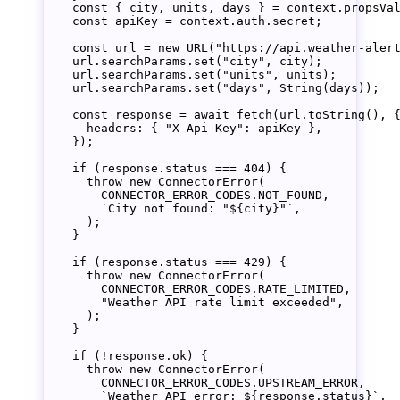
    const
 { 
city
, 
units
, 
days
 } 
=
 context.propsVa
    const
 apiKey
 =
 context.auth.secret;
    const
 url
 =
 new
 URL
(
"https://api.weather-aler
    url.searchParams.
set
(
"city"
, city);
    url.searchParams.
set
(
"units"
, units);
    url.searchParams.
set
(
"days"
, 
String
(days));
    const
 response
 =
 await
 fetch
(url.
toString
(), 
      headers: { 
"X-Api-Key"
: apiKey },
    });
    if
 (response.status 
===
 404
) {
      throw
 new
 ConnectorError
(
        CONNECTOR_ERROR_CODES
.
NOT_FOUND
,
        `City not found: "${
city
}"`
,
      );
    }
    if
 (response.status 
===
 429
) {
      throw
 new
 ConnectorError
(
        CONNECTOR_ERROR_CODES
.
RATE_LIMITED
,
        "Weather API rate limit exceeded"
,
      );
    }
    if
 (
!
response.ok) {
      throw
 new
 ConnectorError
(
        CONNECTOR_ERROR_CODES
.
UPSTREAM_ERROR
,
        `Weather API error: ${
response
.
status
}`
,