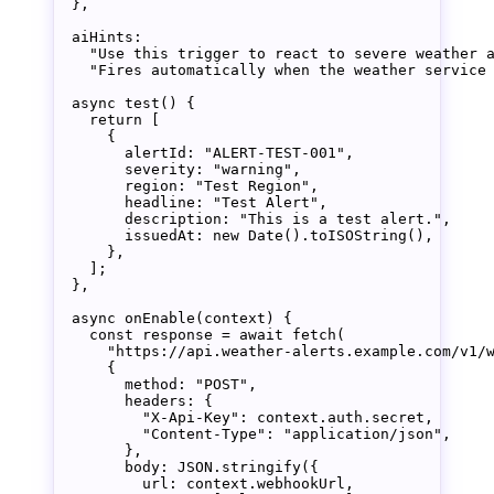
  },
  aiHints:
    "Use this trigger to react to severe weather 
    "Fires automatically when the weather service
  async
 test
() {
    return
 [
      {
        alertId: 
"ALERT-TEST-001"
,
        severity: 
"warning"
,
        region: 
"Test Region"
,
        headline: 
"Test Alert"
,
        description: 
"This is a test alert."
,
        issuedAt: 
new
 Date
().
toISOString
(),
      },
    ];
  },
  async
 onEnable
(
context
) {
    const
 response
 =
 await
 fetch
(
      "https://api.weather-alerts.example.com/v1/
      {
        method: 
"POST"
,
        headers: {
          "X-Api-Key"
: context.auth.secret,
          "Content-Type"
: 
"application/json"
,
        },
        body: 
JSON
.
stringify
({
          url: context.webhookUrl,