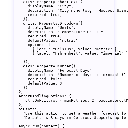
    city: Property.
ShortText
({
      displayName: 
"City"
,
      description: 
"City name (e.g., Moscow, Sain
      required: 
true
,
    }),
    units: Property.
Dropdown
({
      displayName: 
"Units"
,
      description: 
"Temperature units."
,
      required: 
true
,
      defaultValue: 
"metric"
,
      options: [
        { label: 
"Celsius"
, value: 
"metric"
 },
        { label: 
"Fahrenheit"
, value: 
"imperial"
 
      ],
    }),
    days: Property.
Number
({
      displayName: 
"Forecast Days"
,
      description: 
"Number of days to forecast (1
      required: 
false
,
      defaultValue: 
3
,
    }),
  },
  errorHandlingOptions: {
    retryOnFailure: { maxRetries: 
2
, baseInterval
  },
  aiHints:
    "Use this action to get a weather forecast fo
    "Default is 3 days in Celsius. Supports up to
  async
 run
(
context
) {