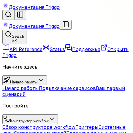
Документация Triggo
Документация Triggo
Search
⌘
K
API Reference
Status
Поддержка
Открыть
Triggo
Начните здесь
Начало работы
Начало работы
Подключение сервисов
Ваш первый
сценарий
Постройте
Конструктор workflow
Обзор конструктора workflow
Триггеры
Системные