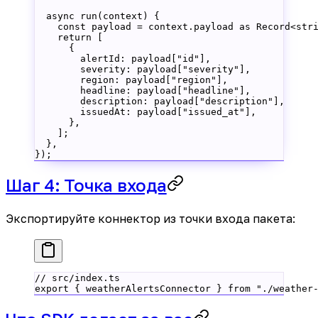
  async
 run
(
context
) {
    const
 payload
 =
 context.payload 
as
 Record
<
str
    return
 [
      {
        alertId: payload[
"id"
],
        severity: payload[
"severity"
],
        region: payload[
"region"
],
        headline: payload[
"headline"
],
        description: payload[
"description"
],
        issuedAt: payload[
"issued_at"
],
      },
    ];
  },
});
Шаг 4: Точка входа
Экспортируйте коннектор из точки входа пакета:
// src/index.ts
export
 { weatherAlertsConnector } 
from
 "./weather