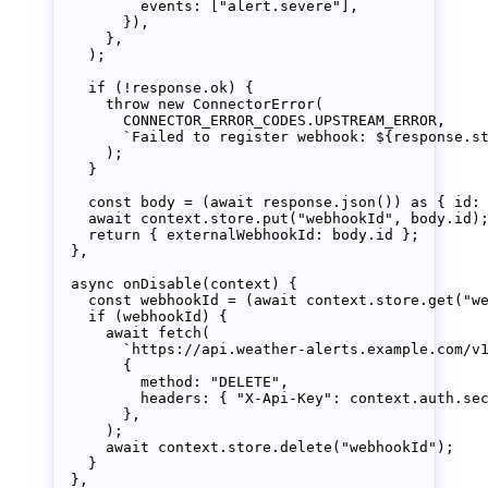
          events: [
"alert.severe"
],
        }),
      },
    );
    if
 (
!
response.ok) {
      throw
 new
 ConnectorError
(
        CONNECTOR_ERROR_CODES
.
UPSTREAM_ERROR
,
        `Failed to register webhook: ${
response
.
s
      );
    }
    const
 body
 =
 (
await
 response.
json
()) 
as
 { 
id
:
    await
 context.store.
put
(
"webhookId"
, body.id)
    return
 { externalWebhookId: body.id };
  },
  async
 onDisable
(
context
) {
    const
 webhookId
 =
 (
await
 context.store.
get
(
"w
    if
 (webhookId) {
      await
 fetch
(
        `https://api.weather-alerts.example.com/v
        {
          method: 
"DELETE"
,
          headers: { 
"X-Api-Key"
: context.auth.se
        },
      );
      await
 context.store.
delete
(
"webhookId"
);
    }
  },