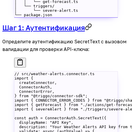
│   │   └── get-forecast.ts
│   └── triggers/
│       └── severe-alert.ts
└── package.json
Шаг 1: Аутентификация
Определите аутентификацию SecretText с вызовом
валидации для проверки API-ключа:
// src/weather-alerts.connector.ts
import
 {
  createConnector,
  ConnectorAuth,
  ConnectorError,
} 
from
 "@triggo/connector-sdk"
;
import
 { CONNECTOR_ERROR_CODES } 
from
 "@triggo/sh
import
 { getForecast } 
from
 "./actions/get-foreca
import
 { severeAlert } 
from
 "./triggers/severe-al
const
 auth
 =
 ConnectorAuth.
SecretText
({
  displayName
: 
"API Key"
,
  description
: 
"Your Weather Alerts API key from 
  validate
: 
async
 (
authValue
) 
=>
 {