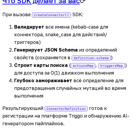
Что SDK делает за вас
При вызове
SDK:
createConnector()
Валидирует
все имена (kebab-case для
коннектора, snake_case для действий/
триггеров)
Генерирует JSON Schema
из определений
свойств (сохраняется в
)
definition.schema
Строит карты поиска
(
,
)
actionsMap
triggersMap
для доступа за O(1) движком выполнения
Глубоко замораживает
всё определение для
предотвращения случайных мутаций во время
выполнения
Результирующий
готов к
ConnectorDefinition
регистрации на платформе Triggo и обнаружению AI-
генератором пайплайнов.