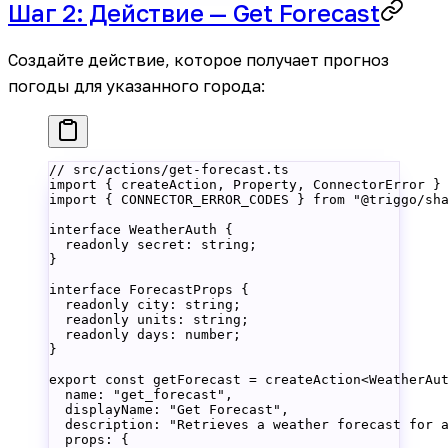
Шаг 2: Действие — Get Forecast
Создайте действие, которое получает прогноз
погоды для указанного города:
// src/actions/get-forecast.ts
import
 { createAction, Property, ConnectorError }
import
 { CONNECTOR_ERROR_CODES } 
from
 "@triggo/sh
interface
 WeatherAuth
 {
  readonly
 secret
:
 string
;
}
interface
 ForecastProps
 {
  readonly
 city
:
 string
;
  readonly
 units
:
 string
;
  readonly
 days
:
 number
;
}
export
 const
 getForecast
 =
 createAction
<
WeatherAu
  name: 
"get_forecast"
,
  displayName: 
"Get Forecast"
,
  description: 
"Retrieves a weather forecast for 
  props: {