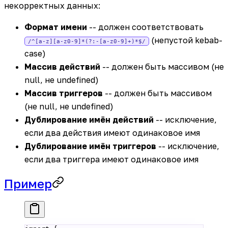
некорректных данных:
Формат имени
-- должен соответствовать
(непустой kebab-
/^[a-z][a-z0-9]*(?:-[a-z0-9]+)*$/
case)
Массив действий
-- должен быть массивом (не
null, не undefined)
Массив триггеров
-- должен быть массивом
(не null, не undefined)
Дублирование имён действий
-- исключение,
если два действия имеют одинаковое имя
Дублирование имён триггеров
-- исключение,
если два триггера имеют одинаковое имя
Пример