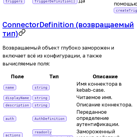
Да
triggers
TriggerDefinition[]
помощь
createTri
ConnectorDefinition (возвращаемый
тип)
Возвращаемый объект глубоко заморожен и
включает всё из конфигурации, а также
вычисляемые поля:
Поле
Тип
Описание
Имя коннектора в
name
string
kebab-case.
Читаемое имя.
displayName
string
Описание коннектора.
description
string
Переданное
определение
auth
AuthDefinition
аутентификации.
Замороженный
readonly
actions