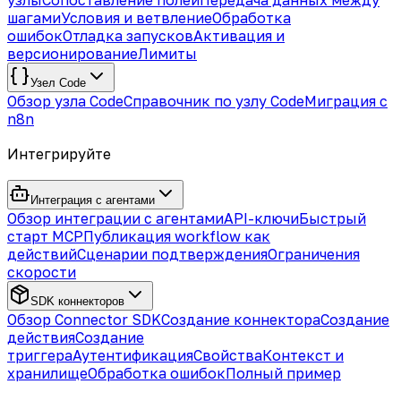
узлы
Сопоставление полей
Передача данных между
шагами
Условия и ветвление
Обработка
ошибок
Отладка запусков
Активация и
версионирование
Лимиты
Узел Code
Обзор узла Code
Справочник по узлу Code
Миграция с
n8n
Интегрируйте
Интеграция с агентами
Обзор интеграции с агентами
API-ключи
Быстрый
старт MCP
Публикация workflow как
действий
Сценарии подтверждения
Ограничения
скорости
SDK коннекторов
Обзор Connector SDK
Создание коннектора
Создание
действия
Создание
триггера
Аутентификация
Свойства
Контекст и
хранилище
Обработка ошибок
Полный пример