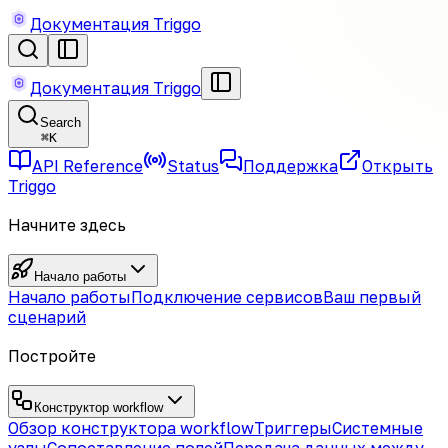
Документация Triggo
Документация Triggo
Search
⌘
K
API Reference
Status
Поддержка
Открыть
Triggo
Начните здесь
Начало работы
Начало работы
Подключение сервисов
Ваш первый
сценарий
Постройте
Конструктор workflow
Обзор конструктора workflow
Триггеры
Системные