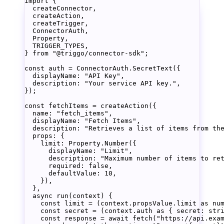
import
 {
  createConnector,
  createAction,
  createTrigger,
  ConnectorAuth,
  Property,
  TRIGGER_TYPES,
} 
from
 "@triggo/connector-sdk"
;
const
 auth
 =
 ConnectorAuth.
SecretText
({
  displayName
: 
"API Key"
,
  description
: 
"Your service API key."
,
});
const
 fetchItems
 =
 createAction
({
  name: 
"fetch_items"
,
  displayName: 
"Fetch Items"
,
  description: 
"Retrieves a list of items from th
  props: {
    limit: Property.
Number
({
      displayName: 
"Limit"
,
      description: 
"Maximum number of items to re
      required: 
false
,
      defaultValue: 
10
,
    }),
  },
  async
 run
(
context
) {
    const
 limit
 =
 (context.propsValue.limit 
as
 nu
    const
 secret
 =
 (context.auth 
as
 { 
secret
:
 str
    const
 response
 =
 await
 fetch
(
"https://api.exa