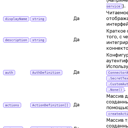
(наприме
).
service
Читаемое
Да
отображ
displayName
string
интерфей
Краткое 
того, с ч
Да
description
string
интегрир
коннекто
Конфигу
аутентиф
Использ
Да
auth
AuthDefinition
Connector
.SecretTe
.CustomAu
.
.None()
Массив д
созданны
Да
actions
ActionDefinition[]
помощь
createAct
Массив т
созданны