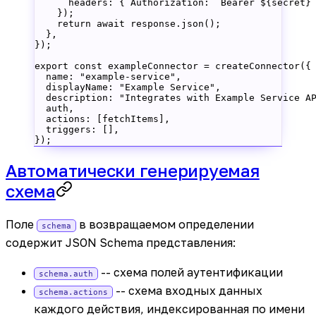
      headers: { Authorization: 
`Bearer ${
secret
}
    });
    return
 await
 response
.
json
();
  },
});
export
 const
 exampleConnector
 =
 createConnector
({
  name: 
"example-service"
,
  displayName: 
"Example Service"
,
  description: 
"Integrates with Example Service A
  auth,
  actions: [fetchItems],
  triggers: [],
});
Автоматически генерируемая
схема
Поле
в возвращаемом определении
schema
содержит JSON Schema представления:
-- схема полей аутентификации
schema.auth
-- схема входных данных
schema.actions
каждого действия, индексированная по имени