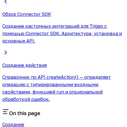
Обзор Connector SDK
Создание кастомных интеграций для Triggo с
помощью Connector SDK. Архитектура, установка и
основные API.
Создание действия
Справочник по API createAction() — определяет
операцию с типизированными входными
свойствами, функцией run и опциональной
обработкой ошибок.
On this page
Создание