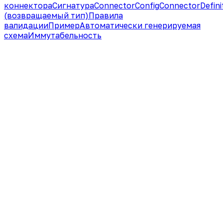
коннектора
Сигнатура
ConnectorConfig
ConnectorDefini
(возвращаемый тип)
Правила
валидации
Пример
Автоматически генерируемая
схема
Иммутабельность