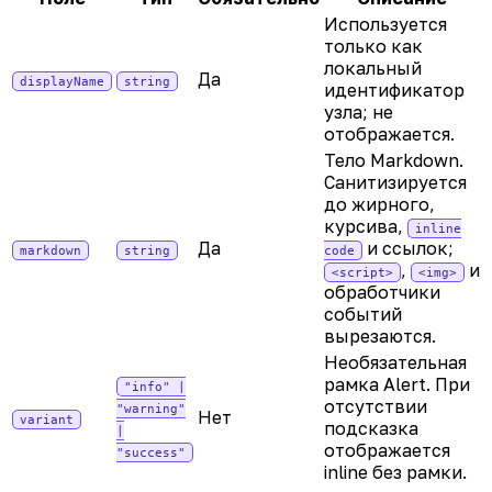
Используется
только как
локальный
Да
displayName
string
идентификатор
узла; не
отображается.
Тело Markdown.
Санитизируется
до жирного,
курсива,
inline
Да
и ссылок;
markdown
string
code
,
и
<script>
<img>
обработчики
событий
вырезаются.
Необязательная
рамка Alert. При
"info" |
отсутствии
"warning"
Нет
variant
подсказка
|
отображается
"success"
inline без рамки.