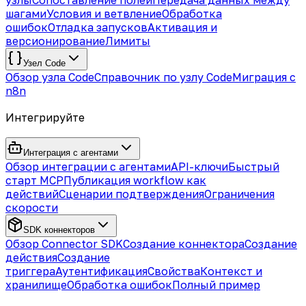
узлы
Сопоставление полей
Передача данных между
шагами
Условия и ветвление
Обработка
ошибок
Отладка запусков
Активация и
версионирование
Лимиты
Узел Code
Обзор узла Code
Справочник по узлу Code
Миграция с
n8n
Интегрируйте
Интеграция с агентами
Обзор интеграции с агентами
API-ключи
Быстрый
старт MCP
Публикация workflow как
действий
Сценарии подтверждения
Ограничения
скорости
SDK коннекторов
Обзор Connector SDK
Создание коннектора
Создание
действия
Создание
триггера
Аутентификация
Свойства
Контекст и
хранилище
Обработка ошибок
Полный пример