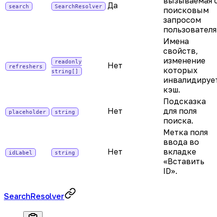
вызываемая 
Да
search
SearchResolver
поисковым
запросом
пользователя
Имена
свойств,
изменение
readonly
Нет
refreshers
которых
string[]
инвалидируе
кэш.
Подсказка
Нет
для поля
placeholder
string
поиска.
Метка поля
ввода во
Нет
вкладке
idLabel
string
«Вставить
ID».
SearchResolver