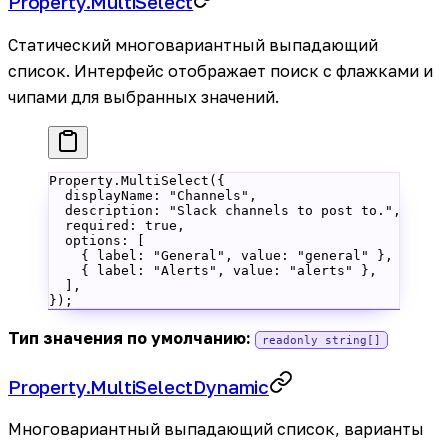
Property.MultiSelect
Статический многовариантный выпадающий
список. Интерфейс отображает поиск с флажками и
чипами для выбранных значений.
Property.
MultiSelect
({
  displayName: 
"Channels"
,
  description: 
"Slack channels to post to."
,
  required: 
true
,
  options: [
    { label: 
"General"
, value: 
"general"
 },
    { label: 
"Alerts"
, value: 
"alerts"
 },
  ],
});
Тип значения по умолчанию:
readonly string[]
Property.MultiSelectDynamic
Многовариантный выпадающий список, варианты