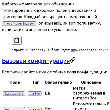
фабричных методов для объявления
типизированных входных полей в действиях и
триггерах. Каждый возвращает замороженный
, описывающий тип поля, метку,
PropertyDefinition
валидацию и значение по умолчанию.
import
 { Property } 
from
 "@triggo/connector-sdk"
;
Базовая конфигурация
Все типы свойств имеют общие поля конфигурации:
Поле
Тип
Обязательно
Описание
Метка,
Да
отображаемая в
displayName
string
интерфейсе.
Вспомогательный
Нет
текст с
description
string