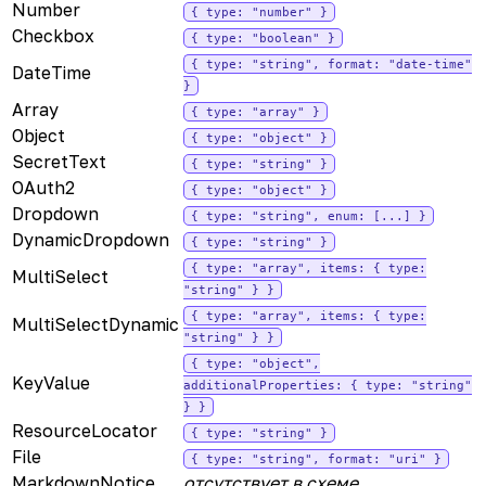
Number
{ type: "number" }
Checkbox
{ type: "boolean" }
{ type: "string", format: "date-time"
DateTime
}
Array
{ type: "array" }
Object
{ type: "object" }
SecretText
{ type: "string" }
OAuth2
{ type: "object" }
Dropdown
{ type: "string", enum: [...] }
DynamicDropdown
{ type: "string" }
{ type: "array", items: { type:
MultiSelect
"string" } }
{ type: "array", items: { type:
MultiSelectDynamic
"string" } }
{ type: "object",
KeyValue
additionalProperties: { type: "string"
} }
ResourceLocator
{ type: "string" }
File
{ type: "string", format: "uri" }
MarkdownNotice
отсутствует в схеме