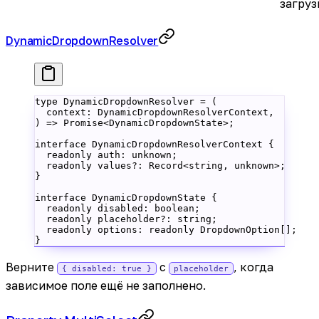
загруз
DynamicDropdownResolver
type
 DynamicDropdownResolver
 =
 (
  context
:
 DynamicDropdownResolverContext
,
) 
=>
 Promise
<
DynamicDropdownState
>;
interface
 DynamicDropdownResolverContext
 {
  readonly
 auth
:
 unknown
;
  readonly
 values
?:
 Record
<
string
, 
unknown
>;
}
interface
 DynamicDropdownState
 {
  readonly
 disabled
:
 boolean
;
  readonly
 placeholder
?:
 string
;
  readonly
 options
:
 readonly
 DropdownOption
[];
}
Верните
с
, когда
{ disabled: true }
placeholder
зависимое поле ещё не заполнено.