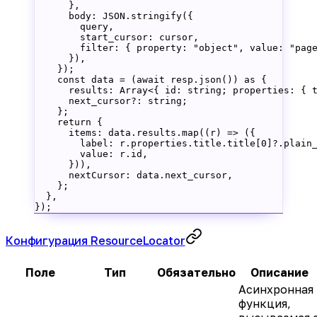
      },
      body: 
JSON
.
stringify
({
        query,
        start_cursor: cursor,
        filter: { property: 
"object"
, value: 
"pag
      }),
    });
    const
 data
 =
 (
await
 resp.
json
()) 
as
 {
      results
:
 Array
<{ 
id
:
 string
; 
properties
:
 { 
      next_cursor
?:
 string
;
    };
    return
 {
      items: data.results.
map
((
r
) 
=>
 ({
        label: r.properties.title.title[
0
]?.plain
        value: r.id,
      })),
      nextCursor: data.next_cursor,
    };
  },
});
Конфигурация ResourceLocator
Поле
Тип
Обязательно
Описание
Асинхронная
функция,