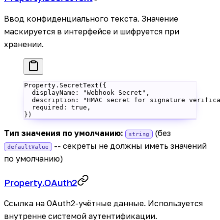
Ввод конфиденциального текста. Значение
маскируется в интерфейсе и шифруется при
хранении.
Property.
SecretText
({
  displayName: 
"Webhook Secret"
,
  description: 
"HMAC secret for signature verific
  required: 
true
,
})
Тип значения по умолчанию:
(без
string
-- секреты не должны иметь значений
defaultValue
по умолчанию)
Property.OAuth2
Ссылка на OAuth2-учётные данные. Используется
внутренне системой аутентификации.