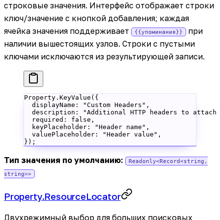
строковые значения. Интерфейс отображает строки
ключ/значение с кнопкой добавления; каждая
ячейка значения поддерживает
при
{{упоминания}}
наличии вышестоящих узлов. Строки с пустыми
ключами исключаются из результирующей записи.
Property.
KeyValue
({
  displayName: 
"Custom Headers"
,
  description: 
"Additional HTTP headers to attach
  required: 
false
,
  keyPlaceholder: 
"Header name"
,
  valuePlaceholder: 
"Header value"
,
});
Тип значения по умолчанию:
Readonly<Record<string,
string>>
Property.ResourceLocator
Двухрежимный выбор для больших поисковых