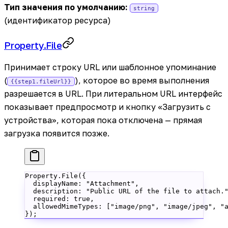
Тип значения по умолчанию:
string
(идентификатор ресурса)
Property.File
Принимает строку URL или шаблонное упоминание
(
), которое во время выполнения
{{step1.fileUrl}}
разрешается в URL. При литеральном URL интерфейс
показывает предпросмотр и кнопку «Загрузить с
устройства», которая пока отключена — прямая
загрузка появится позже.
Property.
File
({
  displayName: 
"Attachment"
,
  description: 
"Public URL of the file to attach.
  required: 
true
,
  allowedMimeTypes: [
"image/png"
, 
"image/jpeg"
, 
"
});