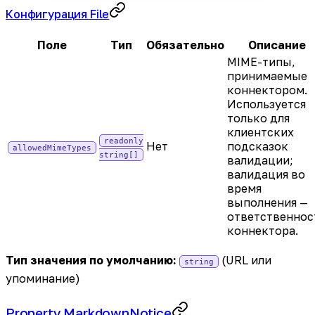
Конфигурация File
Поле
Тип
Обязательно
Описание
MIME-типы,
принимаемые
коннектором.
Используется
только для
клиентских
readonly
Нет
подсказок
allowedMimeTypes
string[]
валидации;
валидация во
время
выполнения —
ответственнос
коннектора.
Тип значения по умолчанию:
(URL или
string
упоминание)
Property.MarkdownNotice