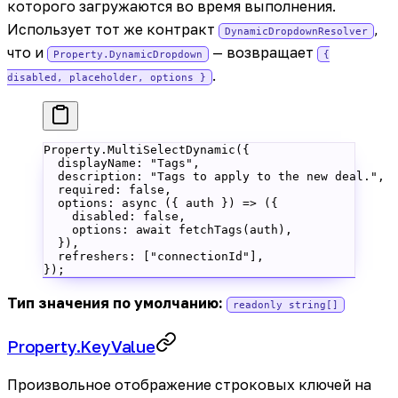
которого загружаются во время выполнения.
Использует тот же контракт
,
DynamicDropdownResolver
что и
— возвращает
Property.DynamicDropdown
{
.
disabled, placeholder, options }
Property.
MultiSelectDynamic
({
  displayName: 
"Tags"
,
  description: 
"Tags to apply to the new deal."
,
  required: 
false
,
  options
: 
async
 ({ 
auth
 }) 
=>
 ({
    disabled: 
false
,
    options: 
await
 fetchTags
(auth),
  }),
  refreshers: [
"connectionId"
],
});
Тип значения по умолчанию:
readonly string[]
Property.KeyValue
Произвольное отображение строковых ключей на