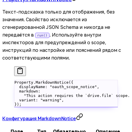
Текст-подсказка только для отображения, без
значения. Свойство исключается из
сгенерированной JSON Schema и никогда не
передаётся в
. Используйте внутри
run()
инспекторов для предупреждений о scope,
инструкций по настройке или пояснений рядом с
соответствующими полями.
Property.
MarkdownNotice
({
  displayName: 
"oauth_scope_notice"
,
  markdown:
    "This action requires the `drive.file` scope.
  variant: 
"warning"
,
});
Конфигурация MarkdownNotice
Поле
Тип
Обязательно
Описание