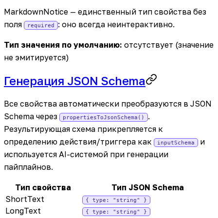
MarkdownNotice — единственный тип свойства без
поля
: оно всегда неинтерактивно.
required
Тип значения по умолчанию:
отсутствует (значение
не эмитируется)
Генерация JSON Schema
Все свойства автоматически преобразуются в JSON
Schema через
.
propertiesToJsonSchema()
Результирующая схема прикрепляется к
определению действия/триггера как
и
inputSchema
используется AI-системой при генерации
пайплайнов.
Тип свойства
Тип JSON Schema
ShortText
{ type: "string" }
LongText
{ type: "string" }