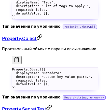
  displayName: 
"Tags"
,
  description: 
"List of tags to apply."
,
  required: 
false
,
  defaultValue: [],
})
Тип значения по умолчанию:
readonly unknown[]
Property.Object
Произвольный объект с парами ключ-значение.
Property.
Object
({
  displayName: 
"Metadata"
,
  description: 
"Custom key-value pairs."
,
  required: 
false
,
  defaultValue: {},
})
Тип значения по умолчанию:
Record<string, unknown>
Property.SecretText