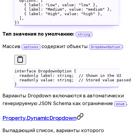
  options: [
    { label: 
"Low"
, value: 
"low"
 },
    { label: 
"Medium"
, value: 
"medium"
 },
    { label: 
"High"
, value: 
"high"
 },
  ],
})
Тип значения по умолчанию:
string
Массив
содержит объекты
:
options
DropdownOption
interface
 DropdownOption
 {
  readonly
 label
:
 string
;  
// Shown in the UI
  readonly
 value
:
 string
;  
// Stored value passed
}
Варианты Dropdown включаются в автоматически
генерируемую JSON Schema как ограничение
.
enum
Property.DynamicDropdown
Выпадающий список, варианты которого