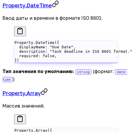
Property.DateTime
Ввод даты и времени в формате ISO 8601.
Property.
DateTime
({
  displayName: 
"Due Date"
,
  description: 
"Task deadline in ISO 8601 format.
  required: 
false
,
})
Тип значения по умолчанию:
(формат:
string
date-
)
time
Property.Array
Массив значений.
Property.
Array
({