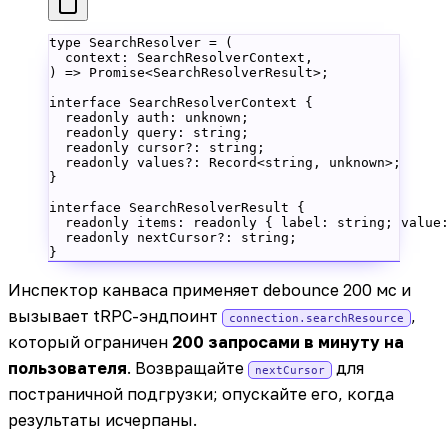
type
 SearchResolver
 =
 (
  context
:
 SearchResolverContext
,
) 
=>
 Promise
<
SearchResolverResult
>;
interface
 SearchResolverContext
 {
  readonly
 auth
:
 unknown
;
  readonly
 query
:
 string
;
  readonly
 cursor
?:
 string
;
  readonly
 values
?:
 Record
<
string
, 
unknown
>;
}
interface
 SearchResolverResult
 {
  readonly
 items
:
 readonly
 { 
label
:
 string
; 
value
  readonly
 nextCursor
?:
 string
;
}
Инспектор канваса применяет debounce 200 мс и
вызывает tRPC-эндпоинт
,
connection.searchResource
который ограничен
200 запросами в минуту на
пользователя
. Возвращайте
для
nextCursor
постраничной подгрузки; опускайте его, когда
результаты исчерпаны.