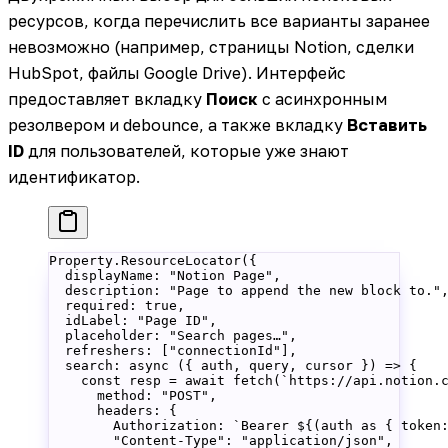
ресурсов, когда перечислить все варианты заранее
невозможно (например, страницы Notion, сделки
HubSpot, файлы Google Drive). Интерфейс
предоставляет вкладку
Поиск
с асинхронным
резолвером и debounce, а также вкладку
Вставить
ID
для пользователей, которые уже знают
идентификатор.
Property.
ResourceLocator
({
  displayName: 
"Notion Page"
,
  description: 
"Page to append the new block to."
  required: 
true
,
  idLabel: 
"Page ID"
,
  placeholder: 
"Search pages…"
,
  refreshers: [
"connectionId"
],
  search
: 
async
 ({ 
auth
, 
query
, 
cursor
 }) 
=>
 {
    const
 resp
 =
 await
 fetch
(
`https://api.notion.
      method: 
"POST"
,
      headers: {
        Authorization: 
`Bearer ${
(
auth
 as
 { 
token
        "Content-Type"
: 
"application/json"
,