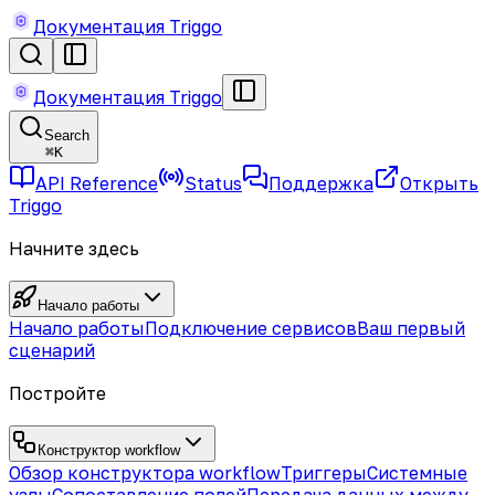
Документация Triggo
Документация Triggo
Search
⌘
K
API Reference
Status
Поддержка
Открыть
Triggo
Начните здесь
Начало работы
Начало работы
Подключение сервисов
Ваш первый
сценарий
Постройте
Конструктор workflow
Обзор конструктора workflow
Триггеры
Системные