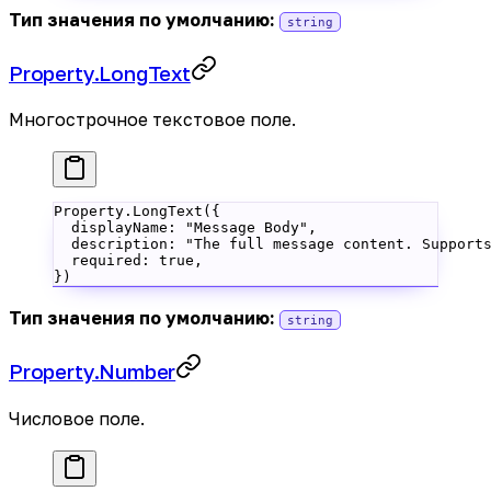
Тип значения по умолчанию:
string
Property.LongText
Многострочное текстовое поле.
Property.
LongText
({
  displayName: 
"Message Body"
,
  description: 
"The full message content. Support
  required: 
true
,
})
Тип значения по умолчанию:
string
Property.Number
Числовое поле.