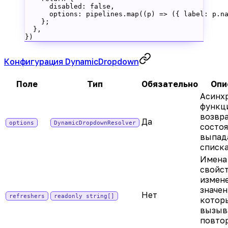
      disabled: 
false
,
      options: pipelines.
map
((
p
) 
=>
 ({ label: p.n
    };
  },
})
Конфигурация DynamicDropdown
Поле
Тип
Обязательно
Опи
Асинх
функц
возвр
Да
options
DynamicDropdownResolver
состо
выпад
списка
Имена
свойст
измен
значе
Нет
refreshers
readonly string[]
котор
вызыв
повто