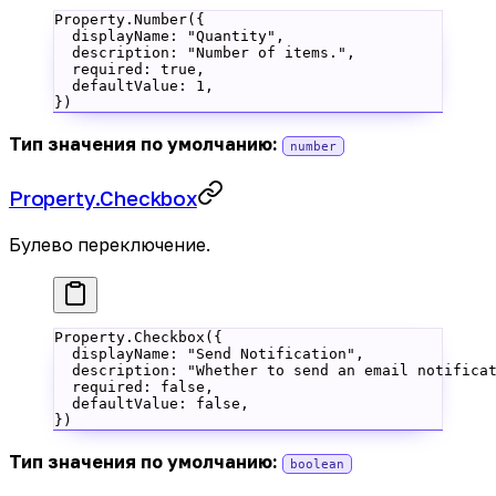
Property.
Number
({
  displayName: 
"Quantity"
,
  description: 
"Number of items."
,
  required: 
true
,
  defaultValue: 
1
,
})
Тип значения по умолчанию:
number
Property.Checkbox
Булево переключение.
Property.
Checkbox
({
  displayName: 
"Send Notification"
,
  description: 
"Whether to send an email notifica
  required: 
false
,
  defaultValue: 
false
,
})
Тип значения по умолчанию:
boolean